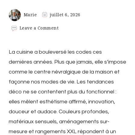
Marie
juillet 6, 2026
on
Leave a Comment
Cuisine
2026
:
La cuisine a bouleversé les codes ces
Découvrez
les
dernières années. Plus que jamais, elle s’impose
tendances
comme le centre névralgique de la maison et
déco
incontournables
façonne nos modes de vie. Les tendances
pour
transformer
déco ne se contentent plus du fonctionnel :
et
elles mêlent esthétisme affirmé, innovation,
moderniser
votre
douceur et audace. Couleurs profondes,
intérieur
matériaux sensuels, aménagements sur-
mesure et rangements XXL répondent à un