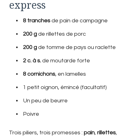
express
8 tranches
de pain de campagne
200 g
de rillettes de porc
200 g
de tomme de pays ou raclette
2 c. à s.
de moutarde forte
8 cornichons
, en lamelles
1 petit oignon, émincé (facultatif)
Un peu de beurre
Poivre
Trois piliers, trois promesses :
pain
,
rillettes
,