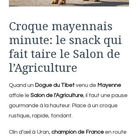
en
lice
pour
Croque mayennais
le
Concours
minute: le snack qui
général
agricole
fait taire le Salon de
l’Agriculture
Quand un
Dogue du Tibet
venu de
Mayenne
affole le
Salon de l’Agriculture
, il faut une pause
gourmande à la hauteur. Place à un croque
rustique, rapide, fondant.
Clin d’œil à Uran,
champion de France
en route