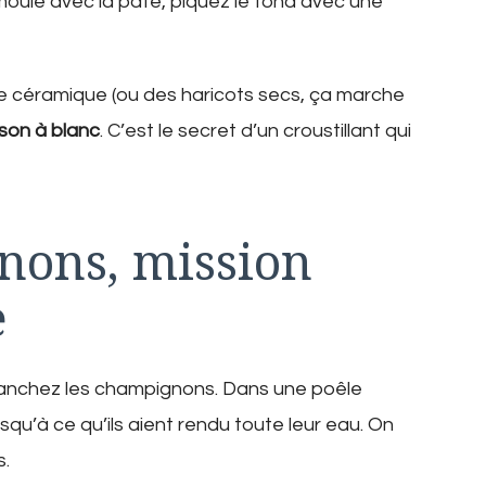
oule avec la pâte, piquez le fond avec une
de céramique (ou des haricots secs, ça marche
son à blanc
. C’est le secret d’un croustillant qui
nons, mission
e
ranchez les champignons. Dans une poêle
jusqu’à ce qu’ils aient rendu toute leur eau. On
s.