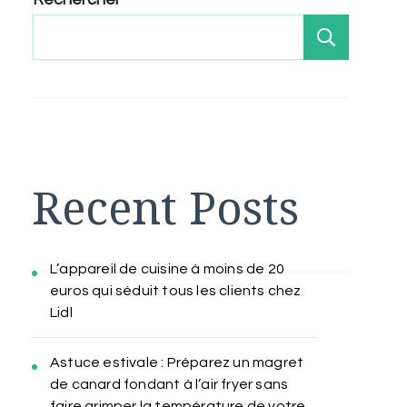
Recher
Recent Posts
L’appareil de cuisine à moins de 20
euros qui séduit tous les clients chez
Lidl
Astuce estivale : Préparez un magret
de canard fondant à l’air fryer sans
faire grimper la température de votre