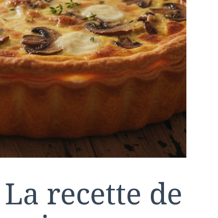
parfaitement
dorée
 La recette de